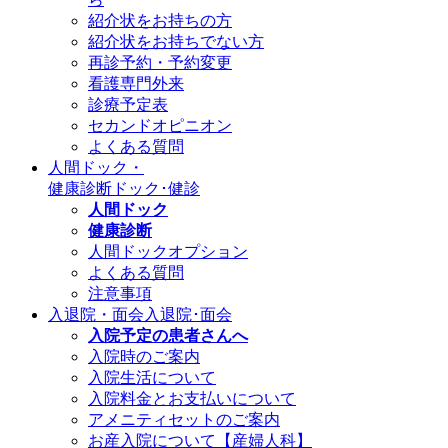
紹介状をお持ちの方
紹介状をお持ちでない方
再診予約・予約変更
看護専門外来
診療予定表
セカンドオピニオン
よくある質問
人間ドック・
健康診断
ドック･健診
人間ドック
健康診断
人間ドックオプション
よくある質問
注意事項
入退院・面会
入退院･面会
入院予定の患者さんへ
入院時のご案内
入院生活について
入院料金とお支払いについて
アメニティセットのご案内
お産入院について【産婦人科】