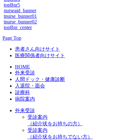
topBnr5
nurseaid_banner
tnurse_bunner01
tnurse_bunner02
topBnr_center
Page Top
患者さん向けサイト
医療関係者向けサイト
HOME
外来受診
人間ドック・健康診断
入退院・面会
診療科
病院案内
外来受診
受診案内
（紹介状をお持ちの方）
受診案内
（紹介状をお持ちでない方）