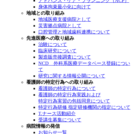
アドバンス・ケア・プランニング（ACP）
身体拘束最小化に向けて
地域との取り組み
地域医療支援病院として
災害拠点病院として
口腔管理と地域歯科連携について
先進医療への取り組み
治験について
臨床研究について
製造販売後調査について
NCD 外科系医療データベース登録につい
て
研究に関する情報公開について
看護師の特定行為への取り組み
看護師の特定行為について
看護師の特定行為実践および
特定行為実習の包括同意について
特定行為研修 指定研修機関の指定について
T.ナース活動紹介
受講生募集について
病院情報の発信
お知らせ一覧