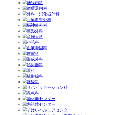
神経内科
循環器内科
外科・消化器外科
心臓血管外科
脳神経外科
整形外科
産婦人科
小児科
血液凝固科
皮膚科
形成外科
泌尿器科
眼科
放射線科
麻酔科
リハビリテーション科
救急科
消化器センター
内視鏡センター
そけいヘルニアセンター