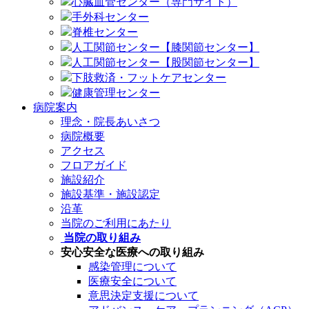
心臓血管センター（専門サイト）
手外科センター
脊椎センター
人工関節センター【膝関節センター】
人工関節センター【股関節センター】
下肢救済・フットケアセンター
健康管理センター
病院案内
理念・院長あいさつ
病院概要
アクセス
フロアガイド
施設紹介
施設基準・施設認定
沿革
当院のご利用にあたり
当院の取り組み
安心安全な医療への取り組み
感染管理について
医療安全について
意思決定支援について