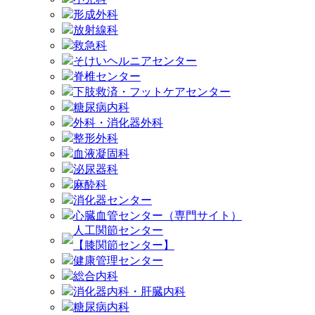
形成外科
放射線科
救急科
そけいヘルニアセンター
脊椎センター
下肢救済・フットケアセンター
糖尿病内科
外科・消化器外科
整形外科
血液凝固科
泌尿器科
麻酔科
消化器センター
心臓血管センター（専門サイト）
人工関節センター
【膝関節センター】
健康管理センター
総合内科
消化器内科・肝臓内科
糖尿病内科