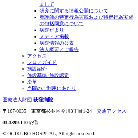
まして
研究に関する情報公開について
看護師の特定行為実践および特定行為実習
の包括同意について
病院だより
メディア掲載
病院情報の公表
法人概要とご報告
アクセス
フロアガイド
施設紹介
施設基準･施設認定
沿革
当院のご利用にあたり
医療法人財団
荻窪病院
〒167-0035 東京都杉並区今川3丁目1-24
交通アクセス
03-3399-1101
(代)
© OGIKUBO HOSPITAL, All rights reserved.