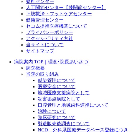
脊椎センター
人工関節センター【膝関節センター】
下肢救済・フットケアセンター
健康管理センター
セコム提携医療機関について
プライバシーポリシー
アクセシビリティ方針
当サイトについて
サイトマップ
病院案内 TOP｜理念･院長あいさつ
病院概要
当院の取り組み
感染管理について
医療安全について
地域医療支援病院として
災害拠点病院として
口腔管理と地域歯科連携について
治験について
臨床研究について
製造販売後調査について
NCD 外科系医療データベース登録につき