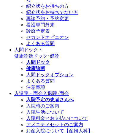
紹介状をお持ちの方
紹介状をお持ちでない方
再診予約・予約変更
看護専門外来
診療予定表
セカンドオピニオン
よくある質問
人間ドック・
健康診断
ドック･健診
人間ドック
健康診断
人間ドックオプション
よくある質問
注意事項
入退院・面会
入退院･面会
入院予定の患者さんへ
入院時のご案内
入院生活について
入院料金とお支払いについて
アメニティセットのご案内
お産入院について【産婦人科】