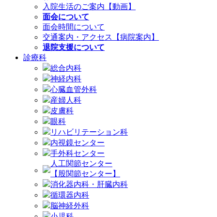
入院生活のご案内【動画】
面会について
面会時間について
交通案内・アクセス【病院案内】
退院支援について
診療科
総合内科
神経内科
心臓血管外科
産婦人科
皮膚科
眼科
リハビリテーション科
内視鏡センター
手外科センター
人工関節センター
【股関節センター】
消化器内科・肝臓内科
循環器内科
脳神経外科
小児科