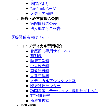
病院だより
Facebookページ
メディア掲載
医療・経営情報の公開
病院情報の公表
法人概要とご報告
医療関係者向けサイト
コ・メディカル部門紹介
看護部（専用サイトへ）
薬剤科
臨床工学科
中央検査科
画像診断科
栄養管理科
メディカルアシスタント室
臨床試験センター
訪問看護ステーション（専用サイトへ）
TQM推進部
地域連携室
採用情報