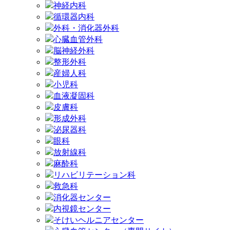
神経内科
循環器内科
外科・消化器外科
心臓血管外科
脳神経外科
整形外科
産婦人科
小児科
血液凝固科
皮膚科
形成外科
泌尿器科
眼科
放射線科
麻酔科
リハビリテーション科
救急科
消化器センター
内視鏡センター
そけいヘルニアセンター