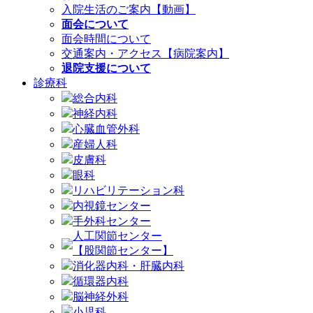
入院生活のご案内【動画】
面会について
面会時間について
交通案内・アクセス【病院案内】
退院支援について
診療科
総合内科
神経内科
心臓血管外科
産婦人科
皮膚科
眼科
リハビリテーション科
内視鏡センター
手外科センター
人工関節センター
【股関節センター】
消化器内科・肝臓内科
循環器内科
脳神経外科
小児科