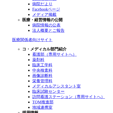
病院だより
Facebookページ
メディア掲載
医療・経営情報の公開
病院情報の公表
法人概要とご報告
医療関係者向けサイト
コ・メディカル部門紹介
看護部（専用サイトへ）
薬剤科
臨床工学科
中央検査科
画像診断科
栄養管理科
メディカルアシスタント室
臨床試験センター
訪問看護ステーション（専用サイトへ）
TQM推進部
地域連携室
採用情報