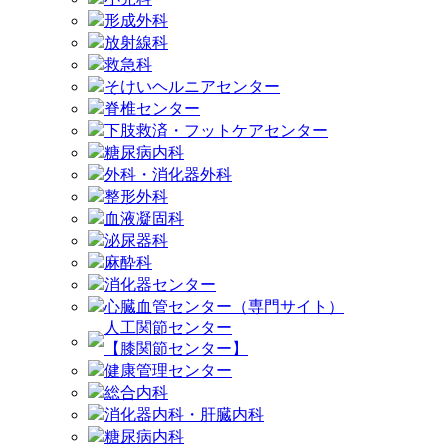
形成外科
放射線科
救急科
そけいヘルニアセンター
脊椎センター
下肢救済・フットケアセンター
糖尿病内科
外科・消化器外科
整形外科
血液凝固科
泌尿器科
麻酔科
消化器センター
心臓血管センター（専門サイト）
人工関節センター
【膝関節センター】
健康管理センター
総合内科
消化器内科・肝臓内科
糖尿病内科