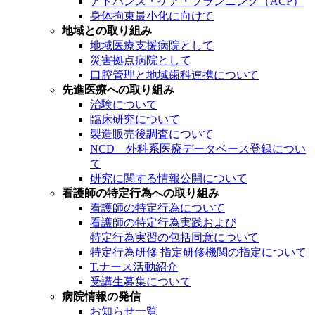
アドバンス・ケア・プランニング（ACP）
身体拘束最小化に向けて
地域との取り組み
地域医療支援病院として
災害拠点病院として
口腔管理と地域歯科連携について
先進医療への取り組み
治験について
臨床研究について
製造販売後調査について
NCD 外科系医療データベース登録につい
て
研究に関する情報公開について
看護師の特定行為への取り組み
看護師の特定行為について
看護師の特定行為実践および
特定行為実習の包括同意について
特定行為研修 指定研修機関の指定について
T.ナース活動紹介
受講生募集について
病院情報の発信
お知らせ一覧