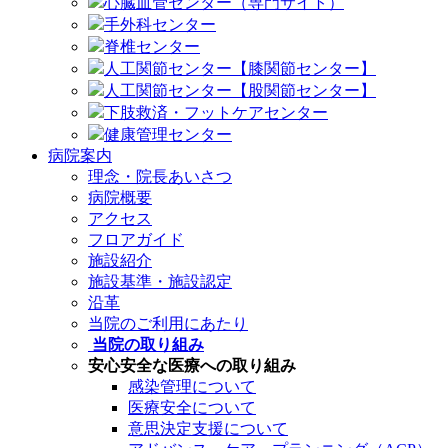
心臓血管センター（専門サイト）
手外科センター
脊椎センター
人工関節センター【膝関節センター】
人工関節センター【股関節センター】
下肢救済・フットケアセンター
健康管理センター
病院案内
理念・院長あいさつ
病院概要
アクセス
フロアガイド
施設紹介
施設基準・施設認定
沿革
当院のご利用にあたり
当院の取り組み
安心安全な医療への取り組み
感染管理について
医療安全について
意思決定支援について