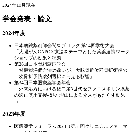
2024年10月現在
学会発表・論文
2024年度
日本病院薬剤師会関東ブロック 第54回学術大会
「大腸がんCAPOX療法をテーマとした薬薬連携ワーク
ショップの効果と課題」
第26回日本骨粗鬆症学会
「腎機能評価方法の違いが、大腿骨近位部骨折術後の
二次骨折予防薬剤選択に与える影響」
第34回日本医療薬学会年会
「外来処方における経口第3世代セファロスポリン系薬
の適正使用支援- 処方理由による介入がもたらす効果
-」
2023年度
医療薬学フォーラム2023（第31回クリニカルファーマ