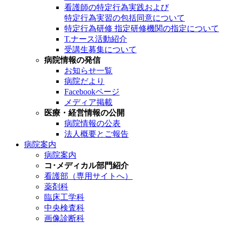
看護師の特定行為実践および
特定行為実習の包括同意について
特定行為研修 指定研修機関の指定について
T.ナース活動紹介
受講生募集について
病院情報の発信
お知らせ一覧
病院だより
Facebookページ
メディア掲載
医療・経営情報の公開
病院情報の公表
法人概要とご報告
病院案内
病院案内
コ･メディカル部門紹介
看護部（専用サイトへ）
薬剤科
臨床工学科
中央検査科
画像診断科