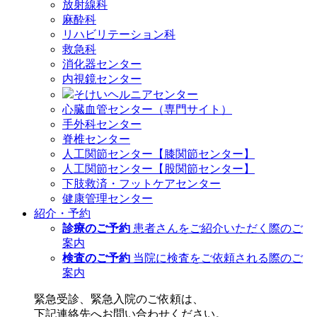
放射線科
麻酔科
リハビリテーション科
救急科
消化器センター
内視鏡センター
そけいヘルニアセンター
心臓血管センター（専門サイト）
手外科センター
脊椎センター
人工関節センター【膝関節センター】
人工関節センター【股関節センター】
下肢救済・フットケアセンター
健康管理センター
紹介・予約
診療のご予約
患者さんをご紹介いただく際のご
案内
検査のご予約
当院に検査をご依頼される際のご
案内
緊急受診、緊急入院のご依頼は、
下記連絡先へお問い合わせください。