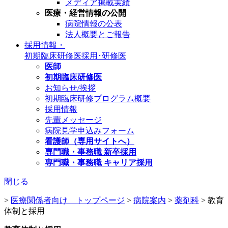
メディア掲載実績
医療・経営情報の公開
病院情報の公表
法人概要とご報告
採用情報・
初期臨床研修医
採用･研修医
医師
初期臨床研修医
お知らせ/挨拶
初期臨床研修プログラム概要
採用情報
先輩メッセージ
病院見学申込みフォーム
看護師（専用サイトへ）
専門職・事務職 新卒採用
専門職・事務職 キャリア採用
閉じる
>
医療関係者向け トップページ
>
病院案内
>
薬剤科
>
教育
体制と採用