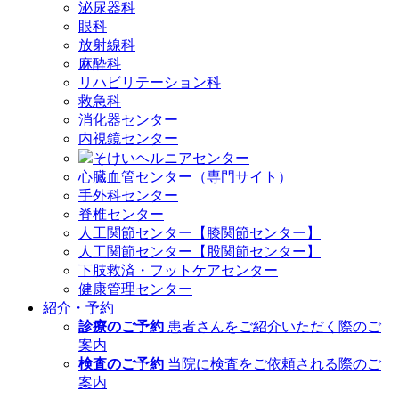
泌尿器科
眼科
放射線科
麻酔科
リハビリテーション科
救急科
消化器センター
内視鏡センター
そけいヘルニアセンター
心臓血管センター（専門サイト）
手外科センター
脊椎センター
人工関節センター【膝関節センター】
人工関節センター【股関節センター】
下肢救済・フットケアセンター
健康管理センター
紹介・予約
診療のご予約
患者さんをご紹介いただく際のご
案内
検査のご予約
当院に検査をご依頼される際のご
案内