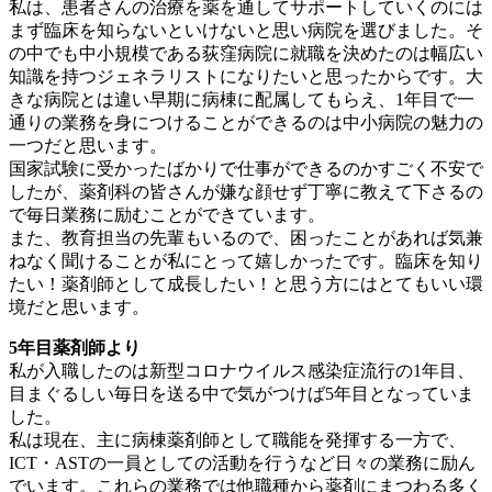
私は、患者さんの治療を薬を通してサポートしていくのには
まず臨床を知らないといけないと思い病院を選びました。そ
の中でも中小規模である荻窪病院に就職を決めたのは幅広い
知識を持つジェネラリストになりたいと思ったからです。大
きな病院とは違い早期に病棟に配属してもらえ、1年目で一
通りの業務を身につけることができるのは中小病院の魅力の
一つだと思います。
国家試験に受かったばかりで仕事ができるのかすごく不安で
したが、薬剤科の皆さんが嫌な顔せず丁寧に教えて下さるの
で毎日業務に励むことができています。
また、教育担当の先輩もいるので、困ったことがあれば気兼
ねなく聞けることが私にとって嬉しかったです。臨床を知り
たい！薬剤師として成長したい！と思う方にはとてもいい環
境だと思います。
5年目薬剤師より
私が入職したのは新型コロナウイルス感染症流行の1年目、
目まぐるしい毎日を送る中で気がつけば5年目となっていま
した。
私は現在、主に病棟薬剤師として職能を発揮する一方で、
ICT・ASTの一員としての活動を行うなど日々の業務に励ん
でいます。これらの業務では他職種から薬剤にまつわる多く