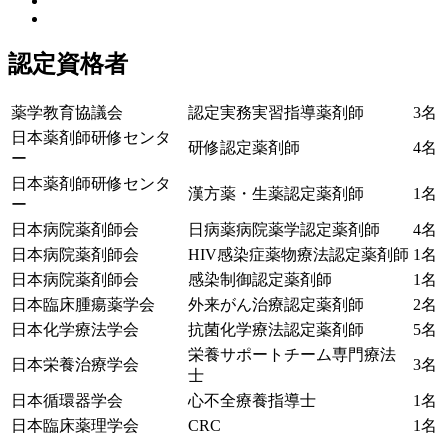
認定資格者
薬学教育協議会
認定実務実習指導薬剤師
3名
日本薬剤師研修センタ
研修認定薬剤師
4名
ー
日本薬剤師研修センタ
漢方薬・生薬認定薬剤師
1名
ー
日本病院薬剤師会
日病薬病院薬学認定薬剤師
4名
日本病院薬剤師会
HIV感染症薬物療法認定薬剤師
1名
日本病院薬剤師会
感染制御認定薬剤師
1名
日本臨床腫瘍薬学会
外来がん治療認定薬剤師
2名
日本化学療法学会
抗菌化学療法認定薬剤師
5名
栄養サポートチーム専門療法
日本栄養治療学会
3名
士
日本循環器学会
心不全療養指導士
1名
日本臨床薬理学会
CRC
1名