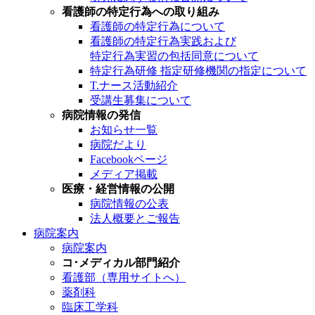
看護師の特定行為への取り組み
看護師の特定行為について
看護師の特定行為実践および
特定行為実習の包括同意について
特定行為研修 指定研修機関の指定について
T.ナース活動紹介
受講生募集について
病院情報の発信
お知らせ一覧
病院だより
Facebookページ
メディア掲載
医療・経営情報の公開
病院情報の公表
法人概要とご報告
病院案内
病院案内
コ･メディカル部門紹介
看護部（専用サイトへ）
薬剤科
臨床工学科