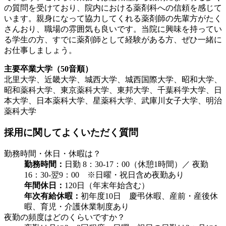
の質問を受けており、院内における薬剤科への信頼を感じて
います。親身になって協力してくれる薬剤師の先輩方がたく
さんおり、職場の雰囲気も良いです。当院に興味を持ってい
る学生の方、すでに薬剤師として経験がある方、ぜひ一緒に
お仕事しましょう。
主要卒業大学（50音順）
北里大学、近畿大学、城西大学、城西国際大学、昭和大学、
昭和薬科大学、東京薬科大学、東邦大学、千葉科学大学、日
本大学、日本薬科大学、星薬科大学、武庫川女子大学、明治
薬科大学
採用に関してよくいただく質問
勤務時間・休日・休暇は？
勤務時間：
日勤 8：30-17：00（休憩1時間）／ 夜勤
16：30-翌9：00 ※日曜・祝日含め夜勤あり
年間休日：
120日（年末年始含む）
年次有給休暇：
初年度10日 慶弔休暇、産前・産後休
暇、育児・介護休業制度あり
夜勤の頻度はどのくらいですか？