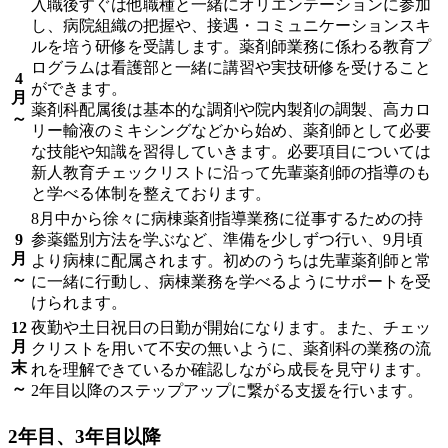
入職後すぐは他職種と一緒にオリエンテーションに参加
し、病院組織の把握や、接遇・コミュニケーションスキ
ルを培う研修を受講します。薬剤師業務に係わる教育プ
ログラムは看護部と一緒に講習や実技研修を受けること
4
ができます。
月
薬剤科配属後は基本的な調剤や院内製剤の調製、高カロ
～
リー輸液のミキシングなどから始め、薬剤師として必要
な技能や知識を習得していきます。必要項目については
新人教育チェックリストに沿って先輩薬剤師の指導のも
と学べる体制を整えております。
8月中から徐々に病棟薬剤指導業務に従事するための持
9
参薬鑑別方法を学ぶなど、準備を少しずつ行い、9月頃
月
より病棟に配属されます。初めのうちは先輩薬剤師と常
～
に一緒に行動し、病棟業務を学べるようにサポートを受
けられます。
12
夜勤や土日祝日の日勤が開始になります。また、チェッ
月
クリストを用いて不安の無いように、薬剤科の業務の流
末
れを理解できているか確認しながら成長を見守ります。
～
2年目以降のステップアップに繋がる支援を行います。
2年目、3年目以降