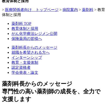
教育体制と採用
>
医療関係者向け トップページ
>
病院案内
>
薬剤科
>
教育
体制と採用
薬剤科 TOP
教育体制と採用
がん化学療法レジメン公開
保険薬局の皆様へ
薬剤科長からのメッセージ
就職を希望される方へ
インターンシップ
教育・支援体制
認定資格者
学会発表・論文
薬剤科長からのメッセージ
専門性の高い薬剤師の成長を、全力で
支援します